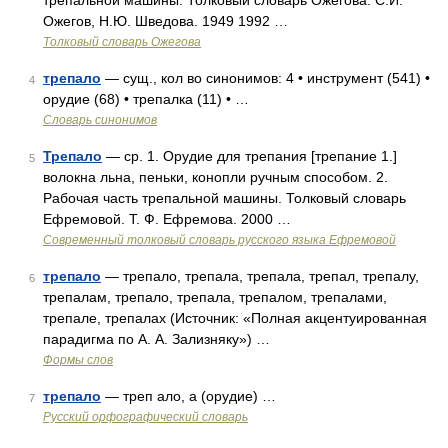
трепальной машины. Толковый словарь Ожегова. С.И.
Ожегов, Н.Ю. Шведова. 1949 1992 …
Толковый словарь Ожегова
трепало
— сущ., кол во синонимов: 4 • инструмент (541) •
4
орудие (68) • трепалка (11) • …
Словарь синонимов
Трепало
— ср. 1. Орудие для трепания [трепание 1.]
5
волокна льна, пеньки, конопли ручным способом. 2.
Рабочая часть трепальной машины. Толковый словарь
Ефремовой. Т. Ф. Ефремова. 2000 …
Современный толковый словарь русского языка Ефремовой
трепало
— трепало, трепала, трепала, трепал, трепалу,
6
трепалам, трепало, трепала, трепалом, трепалами,
трепале, трепалах (Источник: «Полная акцентуированная
парадигма по А. А. Зализняку») …
Формы слов
трепало
— треп ало, а (орудие) …
7
Русский орфографический словарь