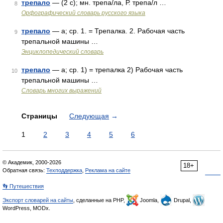
трепало
— (2 с); мн. трепа/ла, Р. трепа/л …
8
Орфографический словарь русского языка
трепало
— а; ср. 1. = Трепалка. 2. Рабочая часть
9
трепальной машины …
Энциклопедический словарь
трепало
— а; ср. 1) = трепалка 2) Рабочая часть
10
трепальной машины …
Словарь многих выражений
Страницы
Следующая
→
1
2
3
4
5
6
© Академик, 2000-2026
18+
Обратная связь:
Техподдержка
,
Реклама на сайте
👣 Путешествия
Экспорт словарей на сайты
, сделанные на PHP,
Joomla,
Drupal,
WordPress, MODx.